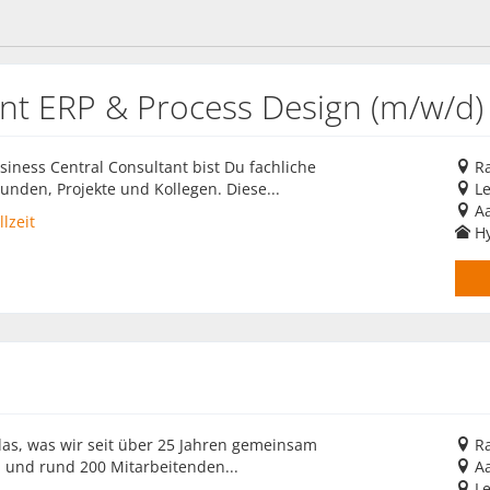
ant ERP & Process Design (m/w/d)
siness Central Consultant bist Du fachliche
R
unden, Projekte und Kollegen. Diese...
Le
Aa
lzeit
Hy
 das, was wir seit über 25 Jahren gemeinsam
R
 und rund 200 Mitarbeitenden...
Aa
Le